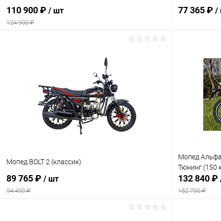
110 900 ₽
77 365 ₽
/ шт
/
124 900 ₽
В корзину
Сравнение
Сравнение
В избранное
В наличии
В избранн
Мопед Альфа 
Мопед BOLT 2 (классик)
Тюнинг (150 к
89 765 ₽
132 840 ₽
/ шт
94 490 ₽
152 790 ₽
В корзину