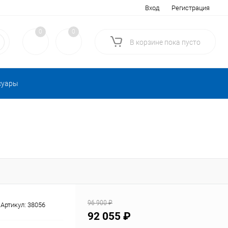
Вход
Регистрация
0
0
В корзине
пока
пусто
суары
96 900 ₽
Артикул:
38056
92 055 ₽