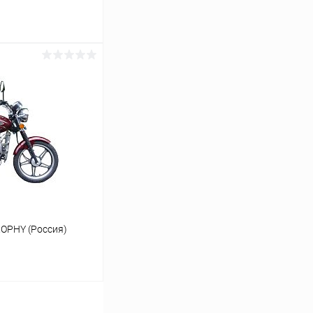
ину
В наличии
OPHY (Россия)
ину