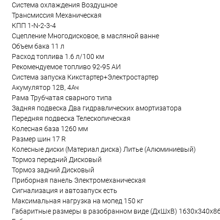
Система охлаждения Воздушное
Трансмиссия Механическая
КПП 1-N-2-3-4
Сцепление Многодисковое, в масляной ванне
Объем бака 11 л
Расход топлива 1.6 л/100 км
Рекомендуемое топливо 92-95 АИ
Система запуска Кикстартер+Электростартер
Акумулятор 12В, 4Ач
Рама Трубчатая сварного типа
Задняя подвеска Два гидравлических амортизатора
Передняя подвеска Телескопическая
Колесная база 1260 мм
Размер шин 17 R
Колесные диски (Материал диска) Литье (Алюминиевый)
Тормоз передний Дисковый
Тормоз задний Дисковый
Приборная панель Электромеханическая
Сигнализация и автозапуск есть
Максимальная нагрузка на мопед 150 кг
Габаритные размеры в разобранном виде (ДхШхВ) 1630x340x8