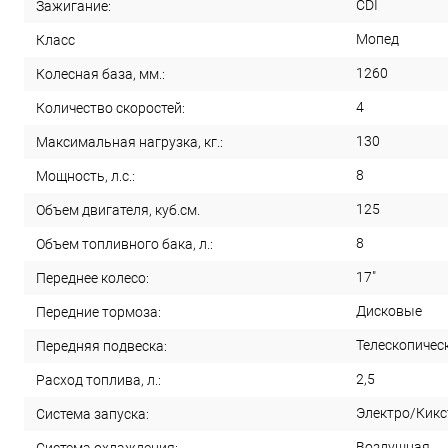
CDI
Зажигание:
Мопед
Класс
1260
Колесная база, мм.:
4
Количество скоростей:
130
Максимальная нагрузка, кг.:
8
Мощность, л.с.:
125
Объем двигателя, куб.см.
8
Объем топливного бака, л.:
17"
Переднее колесо:
Дисковые
Передние тормоза:
Телескопичес
Передняя подвеска:
2,5
Расход топлива, л.:
Электро/Кикс
Система запуска:
Воздушная