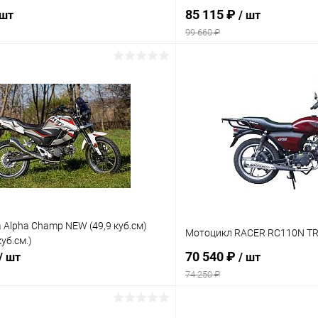
85 115 ₽
 шт
/ шт
99 660 ₽
В корзину
В корз
Сравнение
ое
В наличии
В избранное
Alpha Champ NEW (49,9 куб.см)
Мотоцикл RACER RC110N TR
уб.см.)
70 540 ₽
/ шт
/ шт
74 250 ₽
В корзину
В корз