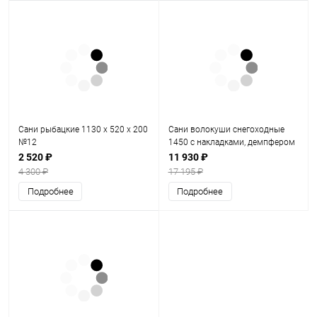
Сани рыбацкие 1130 х 520 х 200
Сани волокуши снегоходные
№12
1450 с накладками, демпфером
(1500х710х260)
2 520 ₽
11 930 ₽
4 300 ₽
17 195 ₽
Подробнее
Подробнее