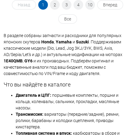
Назад
1
2
3
4
10
Вперед
Все
В разделе собраны запчасти и расходники для популярных
японских скутеров
Honda
,
Yamaha
и
Suzuki
. Поддерживаем
классические модели (Dio, Lead, Jog 3KJ/3YK, BWS, Axis,
AD/Sepia/Let’s и др.) и актуальные модификации на моторах
1E40QMB
,
GY6
и их производных. Подберём оригинал и
качественные аналоги под ваш бюджет, поможем с
совместимостью по VIN/Frame и коду двигателя.
Что вы найдёте в каталоге
Двигатель и ЦПГ:
поршневые комплекты, поршни и
кольца, коленвалы, сальники, прокладки, масляные
насосы.
Трансмиссия:
вариаторы (передние/задние), ремни,
ролики, барабаны и колодки сцепления, приводы
кикстартера.
Топливная система и впуск:
карбюраторы в сборе и