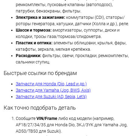
ремкомплекты, пусковые клапаны (автоподсос),
патрубки, бензокраны, фильтры.
Электрика и зажигание:
коммутаторы (CDI), статоры/
роторы генератора, катушки, датчики (Холла и др.), реле.
Шасси и тормоза:
амортизаторы, суппорты, диски и
колодки, тросы газа/тормоза/спидометра.
Пластик и оптика:
элементы облицовки, крылья, фары,
катафоты, зеркала, мелкая крепёжка.
Расходники:
фильтры, свечи, прокладки, ремкомплекты,
сальники ступиц.
Быстрые ссылки по брендам
Запчасти для Honda (Dio, Lead и др.)
Запчасти для Yamaha (Jog, BWS, Axis)
Запчасти для Suzuki (AD, Sepia, Let’s)
Как точно подобрать деталь
Сообщите
VIN/Frame
либо код модели (например,
AF18/27/34/35 для Honda Dio, 3KJ/3YK для Yamaha Jog,
AD50/TB50 для Suzuki).