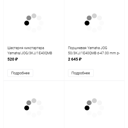
Шестерня кикстартера
Поршневая Yamaha JOG
Yamaha/JOG/3KJ/1E40QMB
50/3KJ/1E40QMB d-47.00 mm p-
10
520 ₽
2 645 ₽
Подробнее
Подробнее