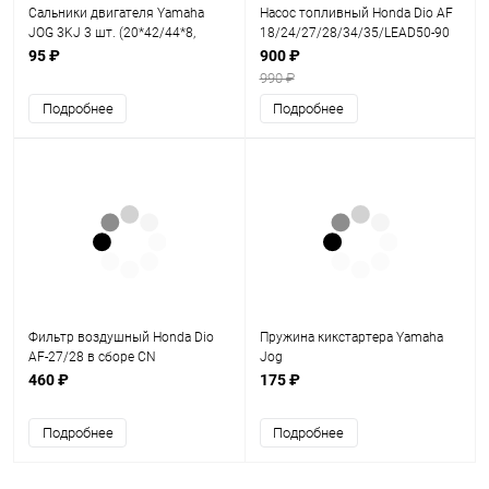
Сальники двигателя Yamaha
Насос топливный Honda Dio AF
JOG 3KJ 3 шт. (20*42/44*8,
18/24/27/28/34/35/LEAD50-90
20*30*6, 17*28*5,5) SEE TAIWAN
FDF
95 ₽
900 ₽
990 ₽
Подробнее
Подробнее
Фильтр воздушный Honda Dio
Пружина кикстартера Yamaha
AF-27/28 в сборе CN
Jog
460 ₽
175 ₽
Подробнее
Подробнее