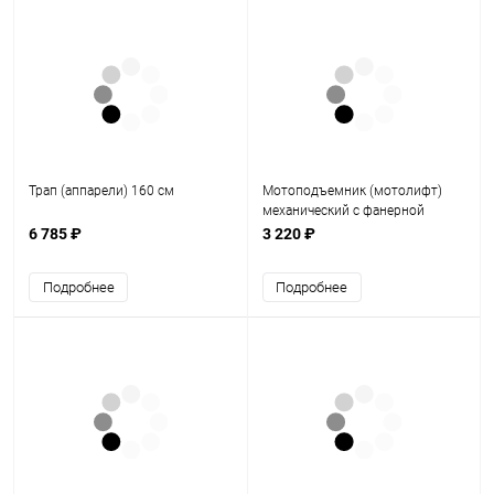
Трап (аппарели) 160 см
Мотоподъемник (мотолифт)
механический с фанерной
площадкой (синий)
6 785 ₽
3 220 ₽
Подробнее
Подробнее