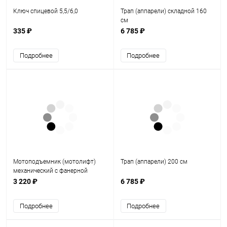
Ключ спицевой 5,5/6,0
Трап (аппарели) складной 160
см
335 ₽
6 785 ₽
Подробнее
Подробнее
Мотоподъемник (мотолифт)
Трап (аппарели) 200 см
механический с фанерной
площадкой (темный)
3 220 ₽
6 785 ₽
Подробнее
Подробнее