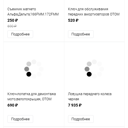
Съемник магнето
Ключ для обслуживания
Альфа,Дельта,166FMM.172FMM
передних амортизаторов OTOM
175FMM FDF
250 ₽
520 ₽
690 ₽
Подробнее
Подробнее
Ключ-лопатка для демонтажа
Ловушка переднего колеса
мото,велопокрышек, ОТОМ
черная
690 ₽
7 935 ₽
Подробнее
Подробнее