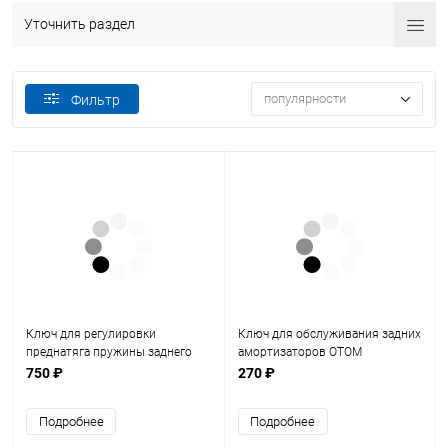
Уточнить раздел
популярности
Фильтр
Ключ для регулировки
Ключ для обслуживания задних
преднатяга пружины заднего
амортизаторов ОТОМ
амортизатора ОТОМ
750 ₽
270 ₽
Подробнее
Подробнее