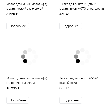
Мотоподъемник (мотолифт)
Щетка для очистки цепи и
механический с фанерной
механизмов МОТО, спец. форма
площадкой (красный)
- чистит цепь с 3х сторон
3 220 ₽
450 ₽
Подробнее
Подробнее
Мотоподъемник (мотолифт) с
Выжимка для цепи 420-520
гидролифтом OTOM
старый стиль
10 235 ₽
865 ₽
Подробнее
Подробнее