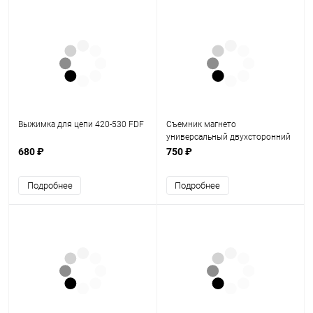
Выжимка для цепи 420-530 FDF
Съемник магнето
универсальный двухсторонний
скутер 139QMB/157QMJ CN
680 ₽
750 ₽
Подробнее
Подробнее