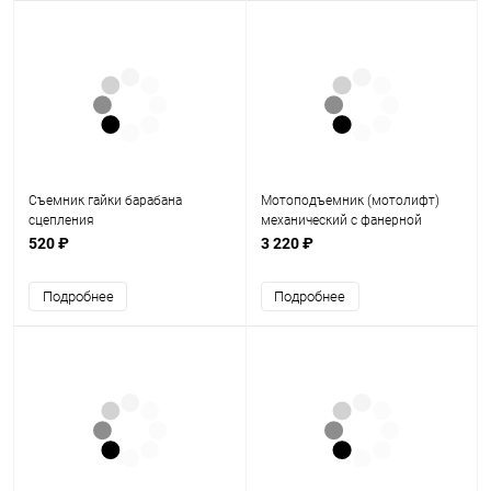
Съемник гайки барабана
Мотоподъемник (мотолифт)
сцепления
механический с фанерной
Альфа,Дельта,166FMM.172FMM
площадкой (желтый)
520 ₽
3 220 ₽
175FMM
Подробнее
Подробнее