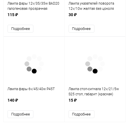
Лампа фары 12v/35/35w BAD20
Лампа указателей поворота
галогеновая прозрачная
12v/10w желтая без цоколя
115 ₽
30 ₽
Подробнее
Подробнее
Лампа фары 6v/45/40w P45T
Лампа стоп-сигнала 12v/21/5w
S25 стоп, габарит (красная)
двухконактная
140 ₽
15 ₽
Подробнее
Подробнее