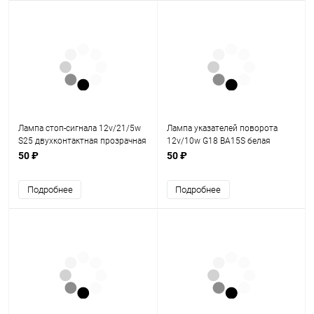
Лампа стоп-сигнала 12v/21/5w
Лампа указателей поворота
S25 двухконтактная прозрачная
12v/10w G18 ВА15S белая
FDF
50 ₽
50 ₽
Подробнее
Подробнее