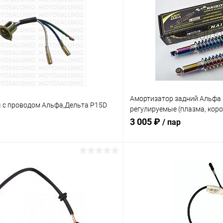
Амортизатор задний Альфа
 с проводом Альфа,Дельта P15D
регулируемые (плазма, коро
NDT
3 005 ₽
/ пар
В корзину
В корз
Сравнение
ое
В наличии
В избранное