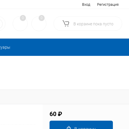
Вход
Регистрация
0
0
В корзине
пока
пусто
суары
60 ₽