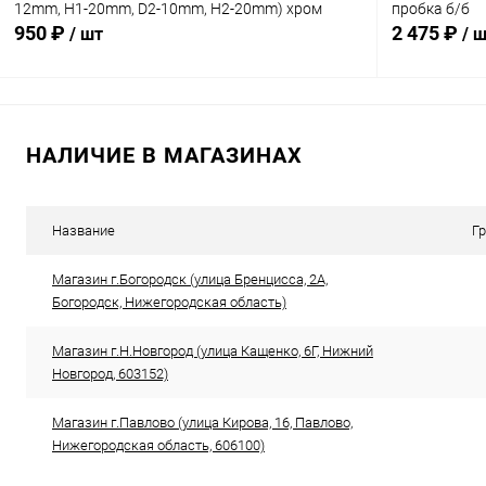
12mm, H1-20mm, D2-10mm, H2-20mm) хром
пробка б/б
950 ₽
2 475 ₽
/ шт
/ 
В корзину
НАЛИЧИЕ В МАГАЗИНАХ
Сравнение
Сравнение
В избранное
В наличии
В избранн
Название
Г
Магазин г.Богородск (улица Бренцисса, 2А,
Богородск, Нижегородская область)
Магазин г.Н.Новгород (улица Кащенко, 6Г, Нижний
Новгород, 603152)
Магазин г.Павлово (улица Кирова, 16, Павлово,
Нижегородская область, 606100)