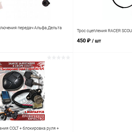
ключения передач Альфа,Дельта
Трос сцепления RACER SCO
450 ₽
/ шт
В корзину
В корз
Сравнение
ое
В наличии
В избранное
ния COLT + блокировка руля +