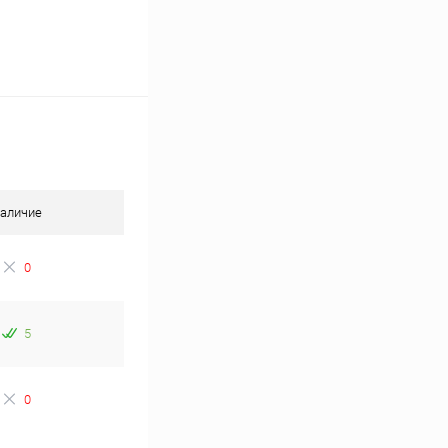
аличие
0
5
0