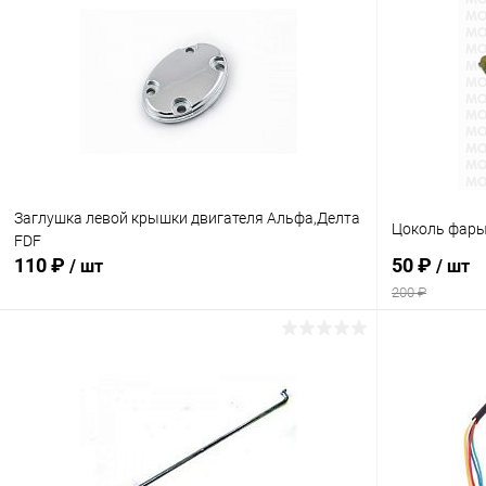
Заглушка левой крышки двигателя Альфа,Делта
Цоколь фары
FDF
110 ₽
50 ₽
/ шт
/ шт
200 ₽
В корзину
Сравнение
Сравнение
В избранное
В наличии
В избранн