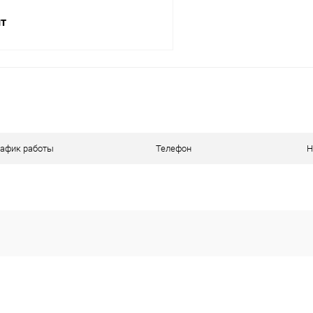
шт
В корзину
ое
В наличии
рафик работы
Телефон
Н