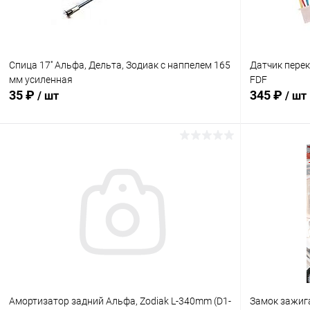
Спица 17'' Альфа, Дельта, Зодиак с наппелем 165
Датчик пере
мм усиленная
FDF
35 ₽
345 ₽
/ шт
/ шт
В корзину
Сравнение
Сравнение
В избранное
В наличии
В избранн
Амортизатор задний Альфа, Zodiak L-340mm (D1-
Замок зажига