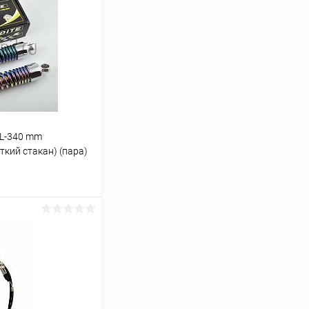
 L-340 mm
ткий стакан) (пара)
ину
В наличии