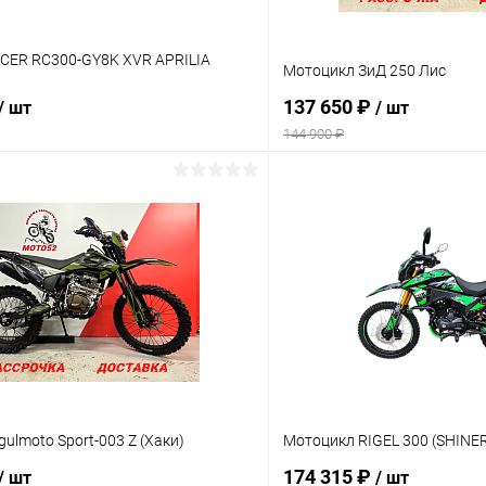
CER RC300-GY8K XVR APRILIA
Мотоцикл ЗиД 250 Лис
137 650 ₽
/ шт
/ шт
144 900 ₽
В корзину
В корз
Сравнение
ое
В наличии
В избранное
ulmoto Sport-003 Z (Хаки)
Мотоцикл RIGEL 300 (SHINE
174 315 ₽
/ шт
/ шт