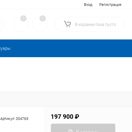
Вход
Регистрация
0
0
В корзине
пока
пусто
суары
197 900 ₽
Артикул:
004763