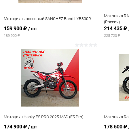
Мотоцикл RA
Мотоцикл кроссовый SANCHEZ Bandit YB300R
(Россия)
159 900 ₽
214 435 ₽
/ шт
189 900 ₽
225 720 ₽
В корзину
Сравнение
Сравнение
В избранное
В наличии
В избранн
Мотоцикл Hasky F5 PRO 2025 MSD (F5 Pro)
Мотоцикл Reg
174 900 ₽
178 600 ₽
/ шт