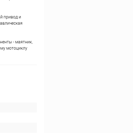
й привод и
равлическая
ненты - маятник,
ому мотоциклу