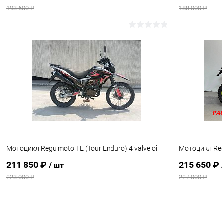
193 600 ₽
188 000 ₽
В корзину
Сравнение
Сравнение
В избранное
В наличии
В избранн
Мотоцикл Regulmoto TE (Tour Enduro) 4 valve oil
Мотоцикл Reg
211 850 ₽
215 650 ₽
/ шт
223 000 ₽
227 000 ₽
В корзину