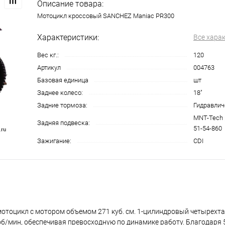
Описание товара:
Мотоцикл кроссовый SANCHEZ Maniac PR300
Характеристики:
Все хара
Вес кг.:
120
Артикул
004763
Базовая единица
шт
Заднее колесо:
18"
Задние тормоза:
Гидравлич
MNT-Tech 
Задняя подвеска:
51-54-860
Зажигание:
CDI
мотоцикл с мотором объемом 271 куб. см. 1-цилиндровый четырехт
 об/мин, обеспечивая превосходную по динамике работу. Благодаря