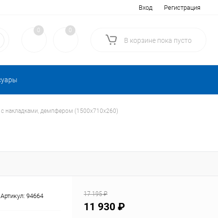
Вход
Регистрация
0
0
В корзине
пока
пусто
суары
 с накладками, демпфером (1500х710х260)
17 195 ₽
Артикул:
94664
11 930 ₽