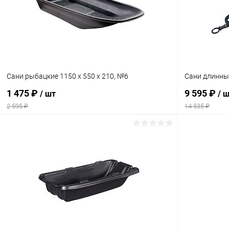
Сани рыбацкие 1150 х 550 х 210, №6
Сани длинные
1 475 ₽
9 595 ₽
/ шт
/ 
2 595 ₽
14 535 ₽
В корзину
Сравнение
Сравнение
В избранное
В наличии
В избранн