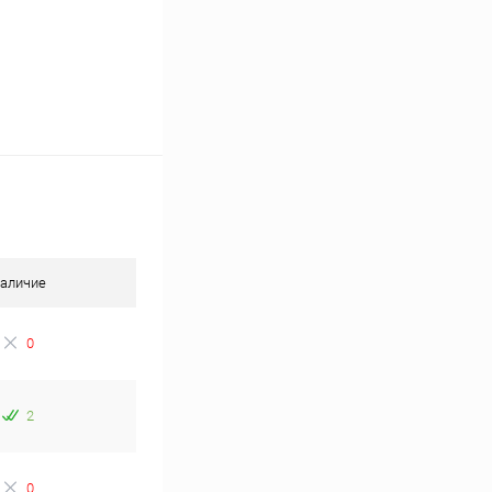
аличие
0
2
0