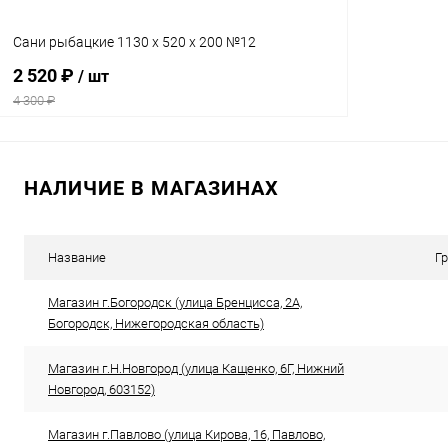
Сани рыбацкие 1130 х 520 х 200 №12
2 520 ₽
/ шт
4 300 ₽
В корзину
НАЛИЧИЕ В МАГАЗИНАХ
Сравнение
В избранное
В наличии
Название
Г
Магазин г.Богородск (улица Бренцисса, 2А,
Богородск, Нижегородская область)
Магазин г.Н.Новгород (улица Кащенко, 6Г, Нижний
Новгород, 603152)
Магазин г.Павлово (улица Кирова, 16, Павлово,