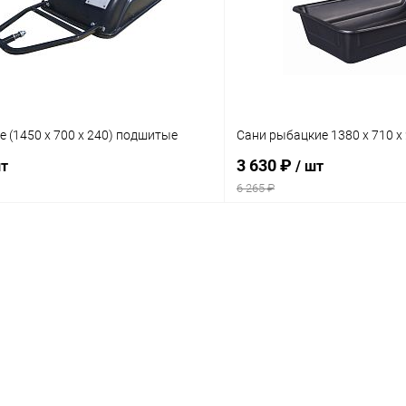
 (1450 х 700 х 240) подшитые
Сани рыбацкие 1380 х 710 х
3 630 ₽
шт
/ шт
6 265 ₽
В корзину
В корз
Сравнение
ое
В наличии
В избранное