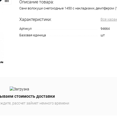
Описание товара:
Сани волокуши снегоходные 1450 с накладками, демпфером (
Характеристики:
Все хара
Артикул
94664
Базовая единица
шт
ываем стоимость доставки
ждите, рассчет займет немного времени