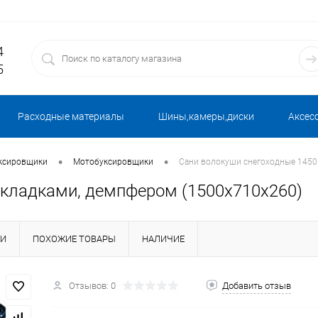
4
5
Расходные материалы
Шины,камеры,диски
Аксес
•
•
ксировщики
Мотобуксировщики
Сани волокуши снегоходные 1450
акладками, демпфером (1500х710х260)
КИ
ПОХОЖИЕ ТОВАРЫ
НАЛИЧИЕ
Отзывов: 0
Добавить отзыв