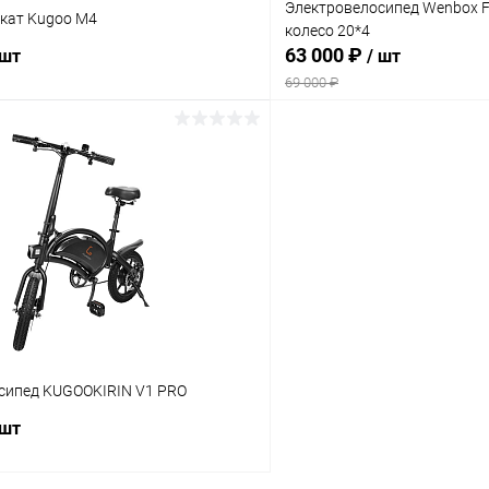
Электровелосипед Wenbox F-
кат Kugoo M4
колесо 20*4
63 000 ₽
 шт
/ шт
69 000 ₽
В корзину
В корз
Сравнение
ое
В наличии
В избранное
сипед KUGOOKIRIN V1 PRO
 шт