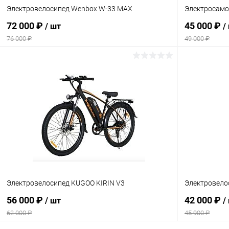
Электровелосипед Wenbox W-33 MAX
Электросамо
72 000 ₽
45 000 ₽
/ шт
/
76 000 ₽
49 000 ₽
В корзину
Сравнение
Сравнение
В избранное
В наличии
В избранн
Электровелосипед KUGOO KIRIN V3
Электровело
56 000 ₽
42 000 ₽
/ шт
/
62 000 ₽
45 900 ₽