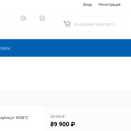
Вход
Регистрация
0
0
В корзине
пока
пусто
суары
98 900 ₽
Артикул:
905872
89 900 ₽