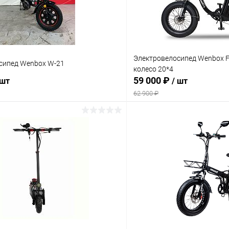
Электровелосипед Wenbox F-
сипед Wenbox W-21
колесо 20*4
59 000 ₽
 шт
/ шт
62 900 ₽
В корзину
В корз
Сравнение
ое
В наличии
В избранное