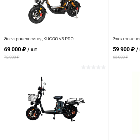
Электровелосипед KUGOO V3 PRO
Электровело
69 000 ₽
59 900 ₽
/ шт
/
72 900 ₽
63 000 ₽
В корзину
Сравнение
Сравнение
В избранное
В наличии
В избранн