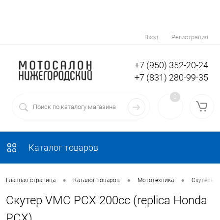
Вход
Регистрация
+7 (950) 352-20-24
+7 (831) 280-99-35
0
Каталог товаров
•
•
•
Главная страница
Каталог товаров
Мототехника
Скутеры 5
Скутер VMC PCX 200cc (replica Honda
PCX)