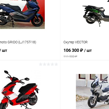
moto GRIDO (LJ175T-18)
Скутер VECTOR
106 300 ₽
/ шт
/ шт
111 900 ₽
В корзину
В корз
Сравнение
ое
В наличии
В избранное