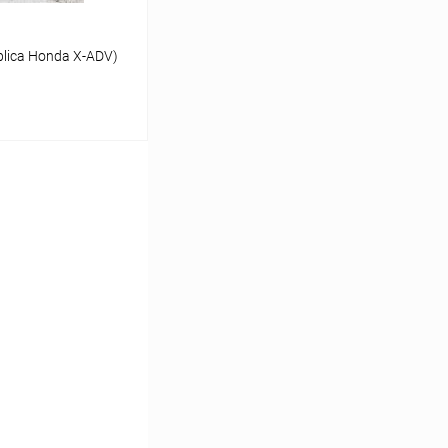
plica Honda Х-ADV)
ину
В наличии