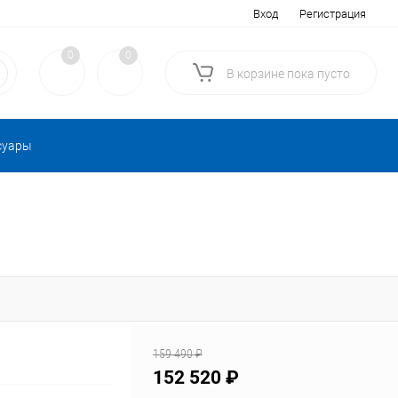
Вход
Регистрация
0
0
В корзине
пока
пусто
суары
159 490 ₽
152 520 ₽