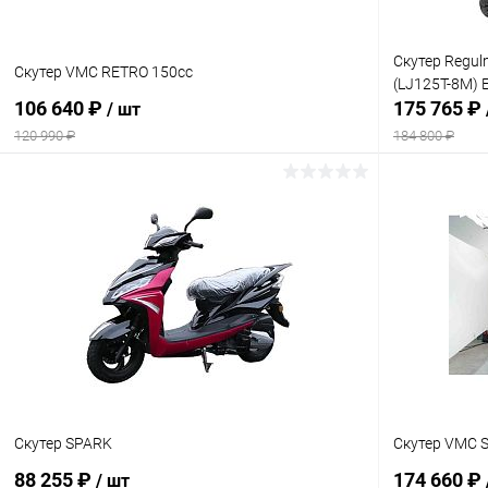
Скутер Regu
Скутер VMC RETRO 150cc
(LJ125T-8M) 
106 640 ₽
175 765 ₽
/ шт
120 990 ₽
184 800 ₽
В корзину
Сравнение
Сравнение
В избранное
В наличии
В избранн
Скутер SPARK
Скутер VMC 
88 255 ₽
174 660 ₽
/ шт