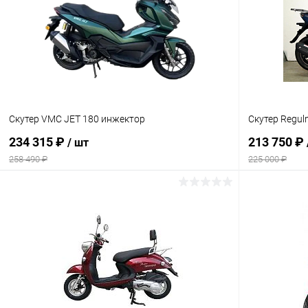
Скутер VMC JET 180 инжектор
Скутер Regul
234 315 ₽
213 750 ₽
/ шт
258 490 ₽
225 000 ₽
В корзину
Сравнение
Сравнение
В избранное
В наличии
В избранн