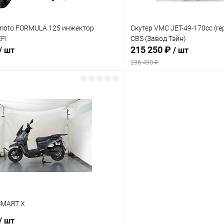
lmoto FORMULA 125 инжектор
Скутер VMC JET-49-170cc (re
EFI
CBS (Завод Тэйн)
215 250 ₽
/ шт
/ шт
236 490 ₽
В корзину
В корз
Сравнение
ое
В наличии
В избранное
SMART X
/ шт