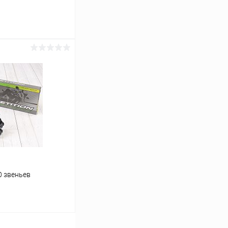
ину
В наличии
0 звеньев