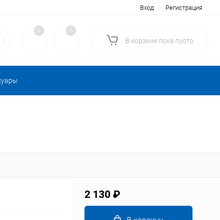
Вход
Регистрация
0
0
В корзине
пока
пусто
суары
2 130 ₽