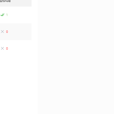
аличие
1
0
0