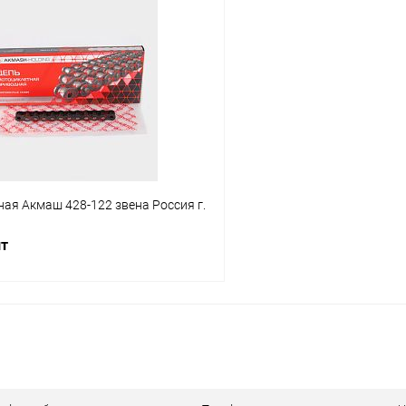
В корзину
В корз
Сравнение
ое
В наличии
В избранное
ая Акмаш 428-122 звена Россия г.
шт
В корзину
ое
В наличии