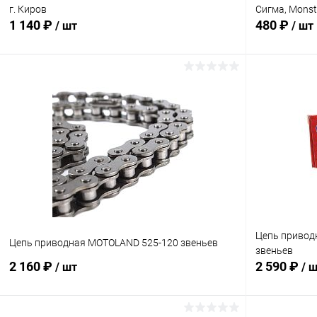
г. Киров
Сигма, Monst
1 140 ₽
480 ₽
/ шт
/ шт
В корзину
Сравнение
Сравнение
В избранное
В наличии
В избранн
Цепь приводн
Цепь приводная MOTOLAND 525-120 звеньев
звеньев
2 160 ₽
2 590 ₽
/ шт
/ 