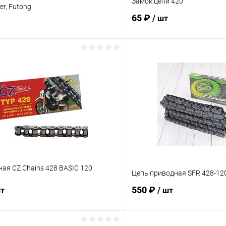
Замок цепи 420
er, Futong
65 ₽
/ шт
В корзину
В корз
Сравнение
ое
В наличии
В избранное
ая CZ Chains 428 BASIC 120
Цепь приводная SFR 428-12
550 ₽
шт
/ шт