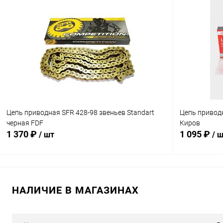
В корзину
Сравнение
Сравнение
В избранное
В наличии
В избранн
Цепь приводная SFR 428-98 звеньев Standart
Цепь приводн
черная FDF
Киров
1 370 ₽
1 095 ₽
/ шт
/ 
В корзину
НАЛИЧИЕ В МАГАЗИНАХ
Сравнение
Сравнение
В избранное
В наличии
В избранн