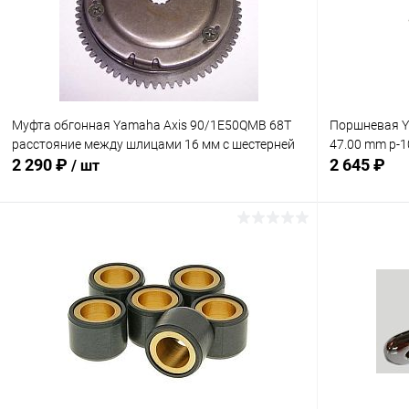
В избранное
В наличии
В избранн
Муфта обгонная Yamaha Axis 90/1E50QMB 68T
Поршневая Y
расстояние между шлицами 16 мм c шестерней
47.00 mm p-1
2 290 ₽
2 645 ₽
/ шт
В корзину
Сравнение
Сравнение
В избранн
В избранное
В наличии