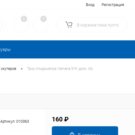
Вход
Регистрация
0
0
В корзине
пока
пусто
суары
•
 скутеров
Трос спидометра Yamaha 3YK диск. ML
160 ₽
Артикул:
010363