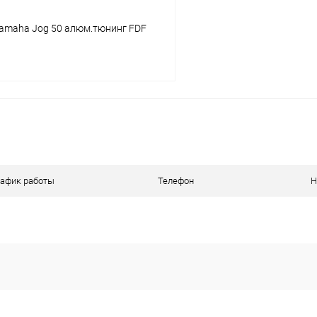
Yamaha Jog 50 алюм.тюнинг FDF
В корзину
ое
В наличии
рафик работы
Телефон
Н