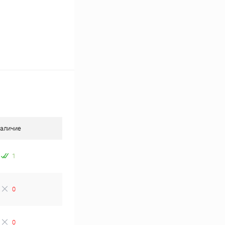
аличие
1
0
0