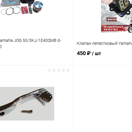
ое
В наличии
В избранное
amaha JOG 50/3KJ/1E40QMB d-
Клапан лепестковый Yamaha
0
450 ₽
/ шт
В корзину
В корз
Сравнение
ое
В наличии
В избранное