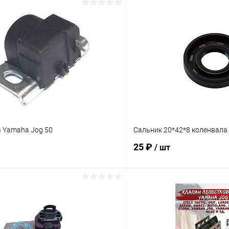
а Yamaha Jog 50
Сальник 20*42*8 коленвала
25 ₽
/ шт
В корзину
В корз
Сравнение