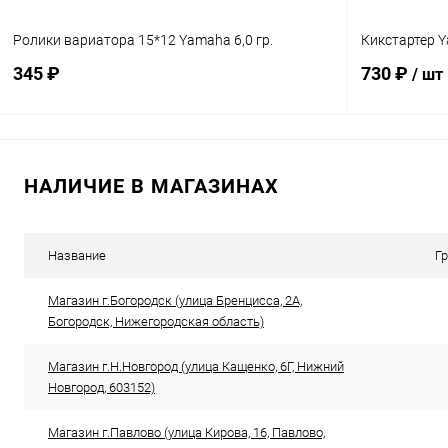
Ролики вариатора 15*12 Yamaha 6,0 гр.
Кикстартер 
345 ₽
730 ₽
/ шт
В корзину
НАЛИЧИЕ В МАГАЗИНАХ
Сравнение
Сравнение
В избранное
В наличии
В избранн
Название
Г
Магазин г.Богородск (улица Бренцисса, 2А,
Богородск, Нижегородская область)
Магазин г.Н.Новгород (улица Кащенко, 6Г, Нижний
Новгород, 603152)
Магазин г.Павлово (улица Кирова, 16, Павлово,