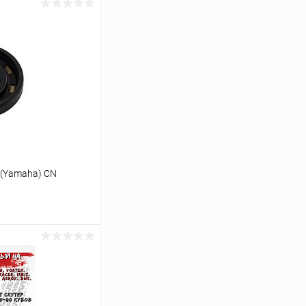
 (Yamaha) СN
ину