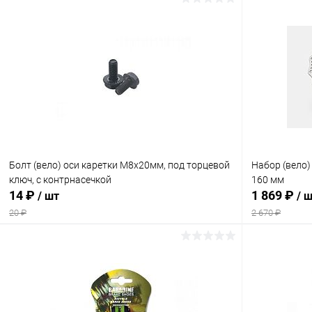
В корзину
Сравнение
Сравнение
В избранное
В наличии
В избранн
Болт (вело) оси каретки М8х20мм, под торцевой
Набор (вело)
ключ, с контрнасечкой
160 мм
14 ₽
1 869 ₽
/ шт
/ 
20 ₽
2 670 ₽
В корзину
Сравнение
Сравнение
В избранное
В наличии
В избранн