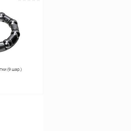
ину
В наличии
ки (9 шар.)
ину
В наличии