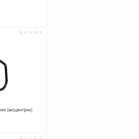
няя (эксцентрик)