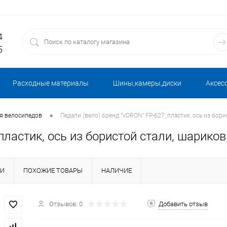
4
5
Расходные материалы
Шины,камеры,диски
Аксес
•
ля велосипедов
Педали (вело) бренд "VORON" FP-627, пластик, ось из бор
пластик, ось из бористой стали, шарико
КИ
ПОХОЖИЕ ТОВАРЫ
НАЛИЧИЕ
Отзывов: 0
Добавить отзыв