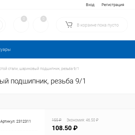
Вход
Регистрация
0
0
В корзине
пока
пусто
суары
истой стали, шариковый подшипник, резьба 9/1
вый подшипник, резьба 9/1
155 ₽
Экономия:
46.50 ₽
Артикул:
2312311
108.50 ₽