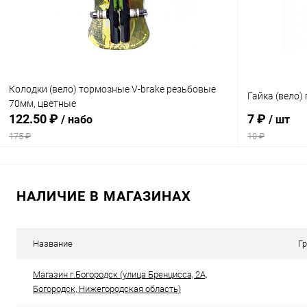
Колодки (вело) тормозные V-brake резьбовые
Гайка (вело)
70мм, цветные
122.50 ₽
7 ₽
/ набо
/ шт
175 ₽
10 ₽
В корзину
НАЛИЧИЕ В МАГАЗИНАХ
Сравнение
Сравнение
В избранное
В наличии
В избранн
Название
Г
Магазин г.Богородск (улица Бренцисса, 2А,
Богородск, Нижегородская область)