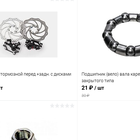
В корзину
В корз
Сравнение
ое
В наличии
В избранное
 тормозной перед.+задн. с дисками
Подшипник (вело) вала карет
закрытого типа
21 ₽
шт
/ шт
30 ₽
В корзину
В корз
Сравнение
ое
В наличии
В избранное