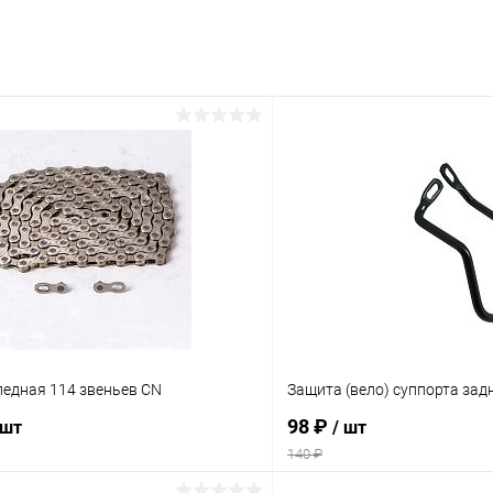
педная 114 звеньев CN
Защита (вело) суппорта зад
98 ₽
 шт
/ шт
140 ₽