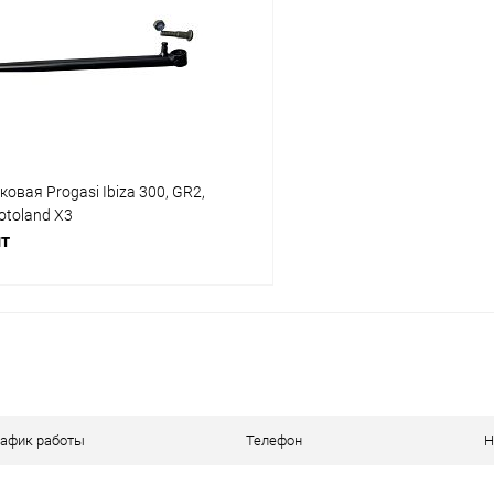
Сравнение
ое
В наличии
В избранное
овая Progasi Ibiza 300, GR2,
otoland X3
шт
В корзину
ое
В наличии
рафик работы
Телефон
Н