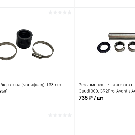
В корзину
В корз
Сравнение
ое
В наличии
В избранное
рбюратора (манифолд) d 33mm
Ремкомплект тяги рычага пр
овый
Gaudi 300, GR2Pro, Avantis A
735 ₽
/ шт
В корзину
В корз