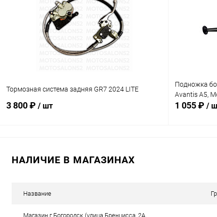
Сравнение
Сравнение
В избранное
В наличии
В избранн
Подножка бок
Тормозная система задняя GR7 2024 LITE
Avantis A5, M
3 800 ₽
1 055 ₽
/ шт
/ 
В корзину
НАЛИЧИЕ В МАГАЗИНАХ
Сравнение
Сравнение
В избранное
В наличии
В избранн
Название
Г
Магазин г.Богородск (улица Бренцисса, 2А,