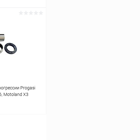
ину
В наличии
огрессии Progasi
6, Motoland X3
ину