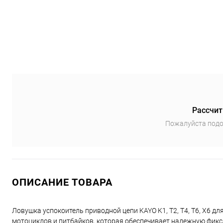
Рассчит
Пожалуйста подо
ОПИСАНИЕ ТОВАРА
Ловушка успокоитель приводной цепи KAYO K1, T2, T4, T6, X6 дл
мотоциклов и питбайков, которая обеспечивает надежную фикс