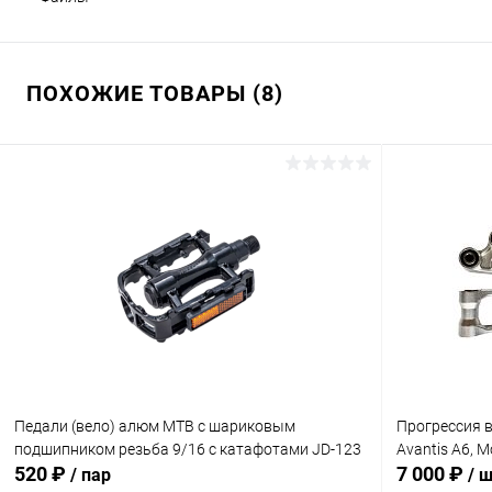
ПОХОЖИЕ ТОВАРЫ (8)
Педали (вело) алюм МТВ с шариковым
Прогрессия в
подшипником резьба 9/16 с катафотами JD-123
Avantis A6, M
520 ₽
7 000 ₽
/ пар
/ 