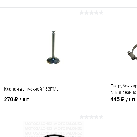
В корзину
Сравнение
Сравнение
В избранное
В наличии
В избранн
Патрубок ка
Клапан выпускной 163FML
NIBBI резин
270 ₽
445 ₽
/ шт
/ шт
В корзину