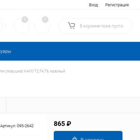
Вход
Регистрация
0
0
В корзине
пока
пусто
суары
пи (ловушка) KAYO Т2,Т4,Т6, красный
Ы
865 ₽
Артикул:
095-2642