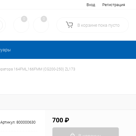
Вход
Регистрация
0
0
В корзине
пока
пусто
суары
юратора 164FML,166FMM (CG200-250) ZL173
700 ₽
Артикул:
800000630