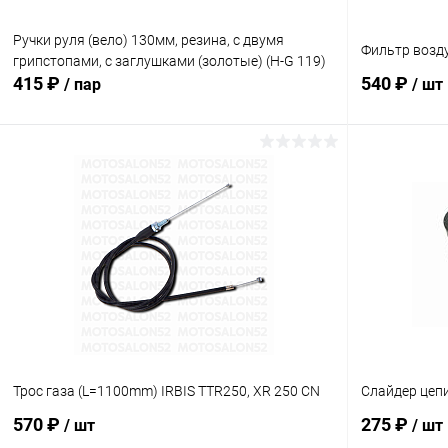
Ручки руля (вело) 130мм, резина, с двумя
Фильтр возд
грипстопами, с заглушками (золотые) (H-G 119)
415 ₽
540 ₽
/ пар
/ шт
В корзину
Сравнение
Сравнение
В избранное
В наличии
В избранн
Трос газа (L=1100mm) IRBIS TTR250, XR 250 CN
Слайдер цеп
570 ₽
275 ₽
/ шт
/ шт