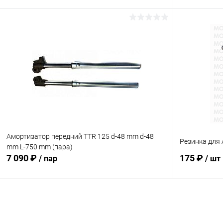
В корзину
Сравнение
Сравнение
В избранное
В наличии
В избранн
Амортизатор передний TTR 125 d-48 mm d-48
Резинка для
mm L-750 mm (пара)
7 090 ₽
175 ₽
/ пар
/ шт
В корзину