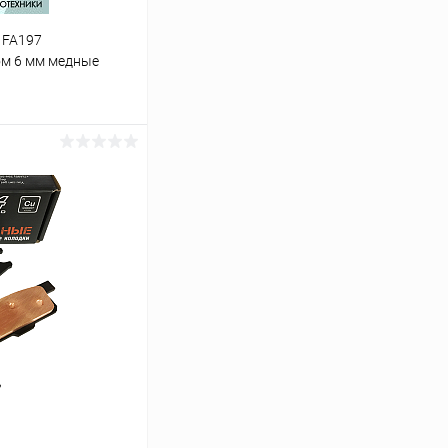
 FA197
ом 6 мм медные
ину
В наличии
,