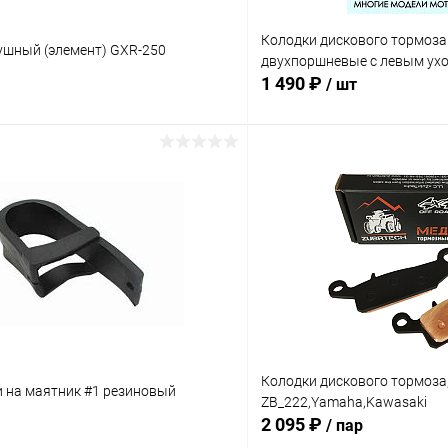
Колодки дискового тормоза
ушный (элемент) GXR-250
двухпоршневые с левым ух
1 490 ₽
/ шт
В корзину
В корз
Сравнение
ое
В наличии
В избранное
Колодки дискового тормоза
и на маятник #1 резиновый
ZB_222,Yamaha,Kawasaki
2 095 ₽
/ пар