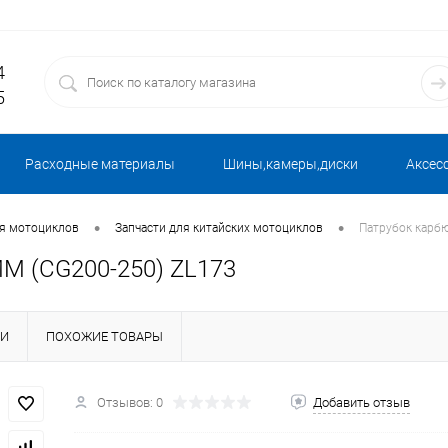
4
5
Расходные материалы
Шины,камеры,диски
Аксес
•
•
ля мотоциклов
Запчасти для китайских мотоциклов
Патрубок карб
M (CG200-250) ZL173
КИ
ПОХОЖИЕ ТОВАРЫ
Отзывов: 0
Добавить отзыв