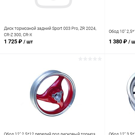
Диск тормозной задний Sport 003 Pro, ZR 2024,
Обод 10" 2,5
CR-Z 300, CR-X
1 725 ₽
1 380 ₽
/ шт
/ 
В корзину
Сравнение
Сравнение
В избранное
В наличии
В избранн
Обод 12" 2,5*12 передий под дисковый тормоз
Обод 12" 3,5