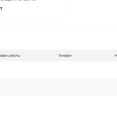
шт
В корзину
ое
В наличии
рафик работы
Телефон
Н