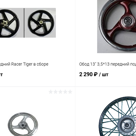
дний Racer Tiger в сборе
Обод 13" 3,5*13 передний п
2 290 ₽
шт
/ шт
В корзину
В корз
Сравнение
ое
В наличии
В избранное