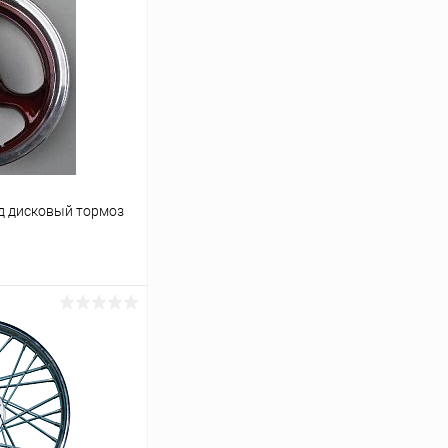
од дисковый тормоз
ину
В наличии