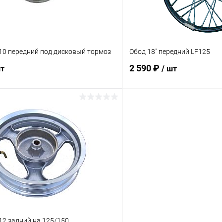
*10 передний под дисковый тормоз
Обод 18" передний LF125
2 590 ₽
шт
/ шт
В корзину
В корз
Сравнение
ое
В наличии
В избранное
*12 задний на 125/150