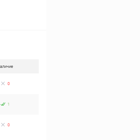
аличие
0
1
0