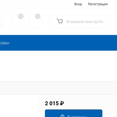
Вход
Регистрация
0
0
В корзине
пока
пусто
суары
2 015 ₽