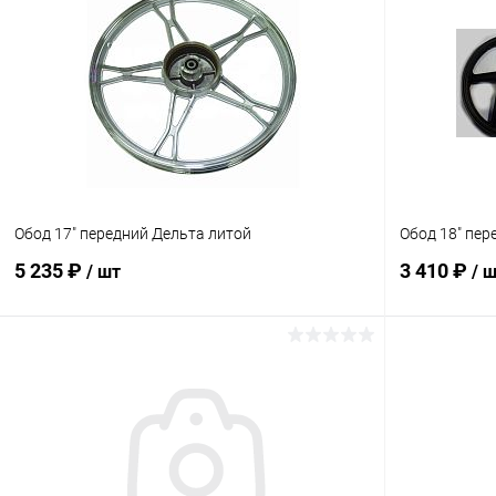
Обод 17" передний Дельта литой
Обод 18" пере
5 235 ₽
3 410 ₽
/ шт
/ 
В корзину
Сравнение
Сравнение
В избранное
В наличии
В избранн