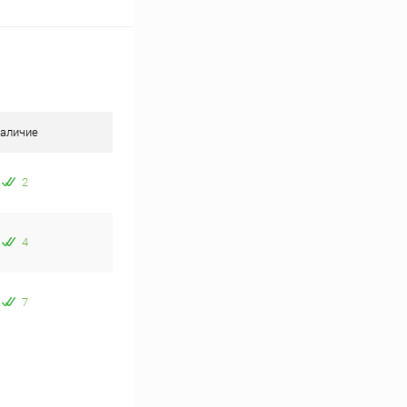
аличие
2
4
7