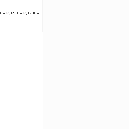
66FMM,167FMM,170FMM(CGN/NT/CB
ину
В наличии