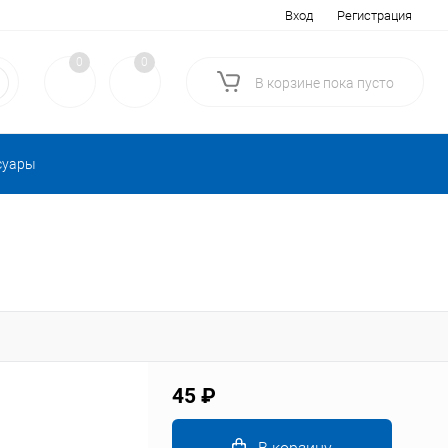
Вход
Регистрация
0
0
В корзине
пока
пусто
суары
45 ₽