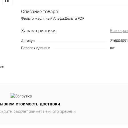
Описание товара:
Фильтр масляный Альфа,Дельта FDF
Характеристики:
Все хара
Артикул
216004091
Базовая единица
шт
ываем стоимость доставки
ждите, рассчет займет немного времени