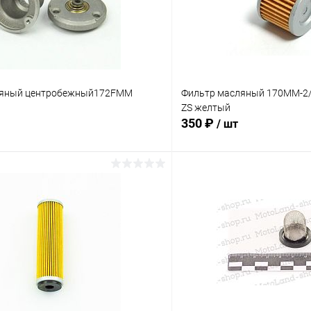
ляный центробежный172FMM
Фильтр масляный 170MM-2/
ZS желтый
350 ₽
/ шт
В корзину
В корз
Сравнение
ое
В наличии
В избранное