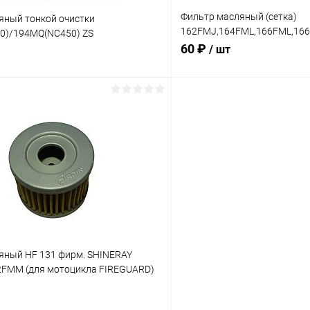
Фильтр масляный (сетка)
яный тонкой очистки
162FMJ,164FML,166FML,1
0)/194MQ(NC450) ZS
N/CBB)
60 ₽
/ шт
В корзину
В корз
Сравнение
ое
В наличии
В избранное
яный HF 131 фирм. SHINERAY
2FMM (для мотоцикла FIREGUARD)