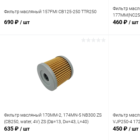
Фильтр масл
Фильтр масляный 157FMI CB125-250 TTR250
177MM(NC25
690 ₽
460 ₽
/ шт
/ шт
В корзину
Сравнение
Сравнение
В избранное
В наличии
В избранн
Фильтр масляный 170MM-2, 174MN-5 NB300 ZS
Фильтр масл
(CB250, water, 4V) ZS (Dв=13, Dн=43, L=40)
VJP250-4 17
635 ₽
450 ₽
/ шт
/ шт