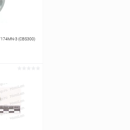
174MN-3 (CBS300)
ину
В наличии