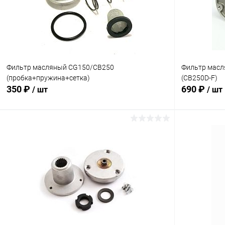
Фильтр масляный CG150/CB250
Фильтр мас
(пробка+пружина+сетка)
(CB250D-F)
350 ₽
690 ₽
/ шт
/ шт
В корзину
Сравнение
Сравнение
В избранное
В наличии
В избранн