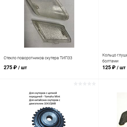
Кольцо глуши
Стекло поворотников скутера ТИП33
болтами
275 ₽
125 ₽
/ шт
/ шт
В корзину
Сравнение
Сравнение
В избранное
В наличии
В избранн