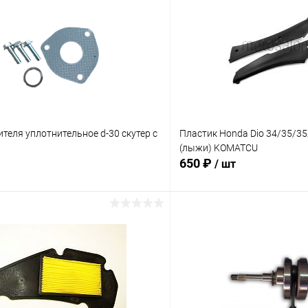
теля уплотнительное d-30 скутер с
Пластик Honda Dio 34/35/3
(лыжи) KOMATCU
650 ₽
/ шт
В корзину
В корз
Сравнение
ое
В наличии
В избранное