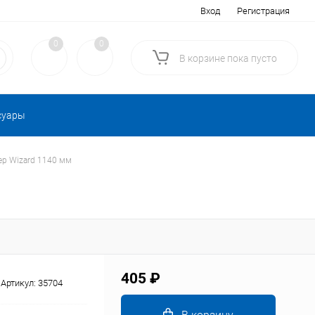
Вход
Регистрация
0
0
В корзине
пока
пусто
суары
ер Wizard 1140 мм
405 ₽
Артикул:
35704