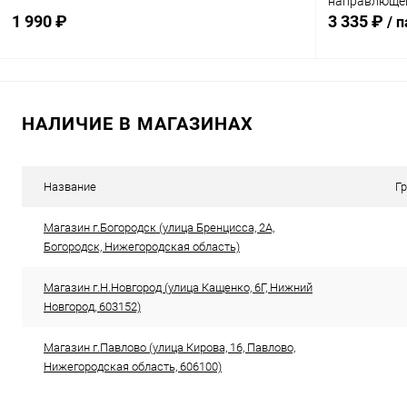
направлюще
1 990 ₽
3 335 ₽
/ 
В корзину
НАЛИЧИЕ В МАГАЗИНАХ
Сравнение
Сравнение
В избранное
В наличии
В избранн
Название
Г
Магазин г.Богородск (улица Бренцисса, 2А,
Богородск, Нижегородская область)
Магазин г.Н.Новгород (улица Кащенко, 6Г, Нижний
Новгород, 603152)
Магазин г.Павлово (улица Кирова, 16, Павлово,
Нижегородская область, 606100)