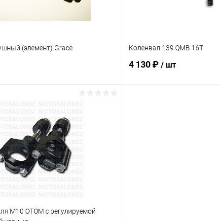
ушный (элемент) Grace
Коленвал 139 QMB 16T
4 130 ₽
/ шт
В корзину
В корз
Сравнение
ое
В наличии
В избранное
уля M10 OTOM с регулируемой