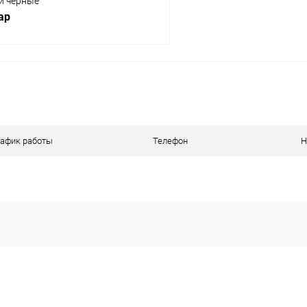
й черные
пар
В корзину
ое
В наличии
рафик работы
Телефон
Н