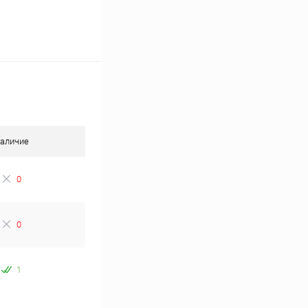
аличие
0
0
1