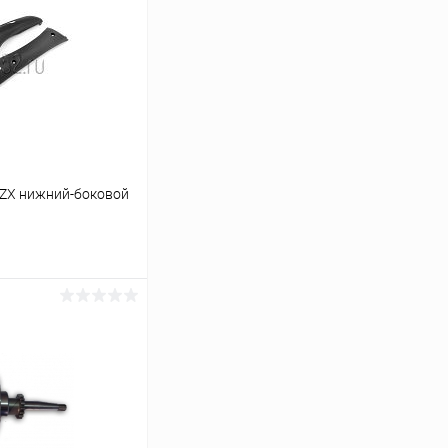
5ZX нижний-боковой
ину
В наличии