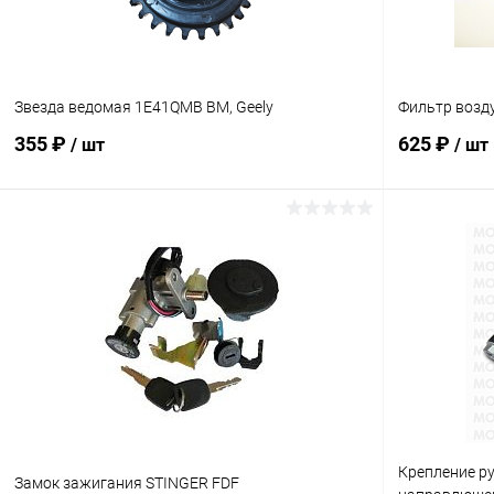
Звезда ведомая 1E41QMB BM, Geely
Фильтр возд
355 ₽
625 ₽
/ шт
/ шт
В корзину
Сравнение
Сравнение
В избранное
В наличии
В избранн
Крепление р
Замок зажигания STINGER FDF