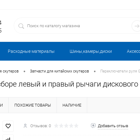
4
5
Расходные материалы
Шины,камеры,диски
Аксес
•
•
я скутеров
Запчасти для китайских скутеров
Переключатели руля G
сборе левый и правый рычаги дискового
КИ
ПОХОЖИЕ ТОВАРЫ
НАЛИЧИЕ
Отзывов: 0
Добавить отзыв