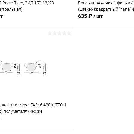
 Racer Tiger, ЗИД 150-13/23
Реле напряжения 1 фишка 4
ентральная)
(штекер квадратный "папа" 4
635 ₽
шт
/ шт
В корзину
В корз
Сравнение
ое
В наличии
В избранное
кового тормоза FA346 #20 X-TECH
lic) полуметаллические
р