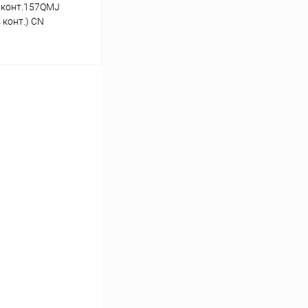
 конт.157QMJ
 конт.) CN
ину
В наличии