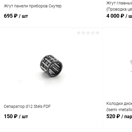
Жгут главный
Жгут панели приборов Скутер
(Проводка ц
695 ₽
4 000 ₽
/ шт
/ 
В корзину
Сравнение
Сравнение
В избранное
В наличии
В избранн
Колодки дис
Сепаратор d12 Stels FDF
(lsemi -metal
150 ₽
520 ₽
/ шт
/ па