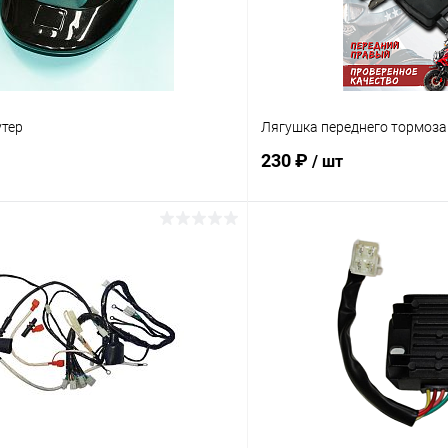
утер
Лягушка переднего тормоза
230 ₽
/ шт
В корзину
В корз
Сравнение
ое
В наличии
В избранное