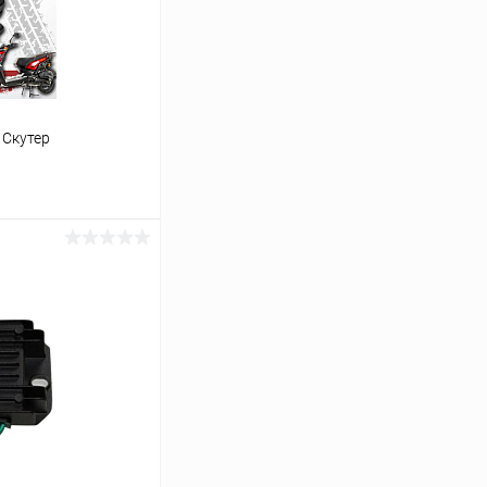
 Скутер
ину
В наличии