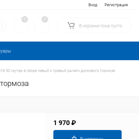
Вход
Регистрация
0
0
В корзине
пока
пусто
суары
Y6 50 скутер в сборе левый и правый рычаги дискового тормоза
 тормоза
1 970 ₽