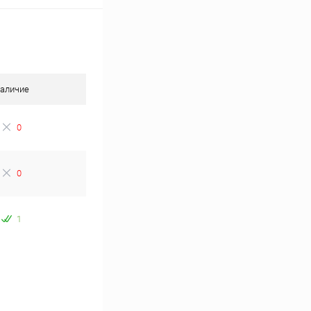
аличие
0
0
1