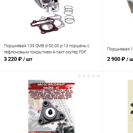
Поршневая 139 QMB d-50.00 p-13 поршень с
Поршневая 15
тефлоновым покрытием 4-такт.скутер FDF
3 220 ₽
2 900 ₽
/ шт
/ 
В корзину
Сравнение
Сравнение
В избранное
В наличии
В избранн