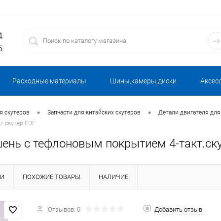
4
5
Расходные материалы
Шины,камеры,диски
Аксес
•
•
я скутеров
Запчасти для китайских скутеров
Детали двигателя для
т.скутер FDF
шень с тефлоновым покрытием 4-такт.ск
КИ
ПОХОЖИЕ ТОВАРЫ
НАЛИЧИЕ
Отзывов: 0
Добавить отзыв