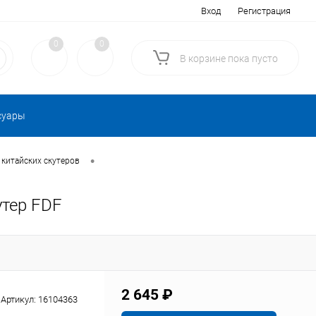
Вход
Регистрация
0
0
В корзине
пока
пусто
суары
•
 китайских скутеров
утер FDF
2 645 ₽
Артикул:
16104363