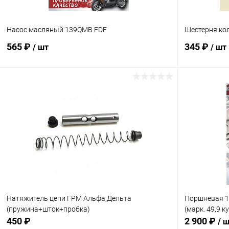
Насос масляный 139QMB FDF
Шестерня ко
565 ₽
345 ₽
/ шт
/ шт
В корзину
Сравнение
Сравнение
В избранное
В наличии
В избранн
Натяжитель цепи ГРМ Альфа,Дельта
Поршневая 1
(пружина+шток+пробка)
(марк. 49,9 ку
450 ₽
2 900 ₽
/ 