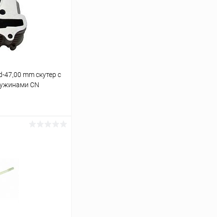
-47,00 mm скутер с
ружинами CN
ину
В наличии