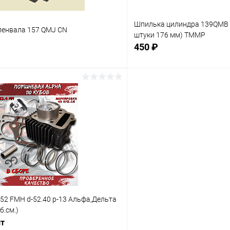
Шпилька цилиндра 139QMB (
ленвала 157 QMJ CN
штуки 176 мм) TMMP
450 ₽
В корз
В корзину
Сравнение
В избранное
ое
В наличии
52 FMH d-52.40 p-13 Альфа,Дельта
б.см.)
шт