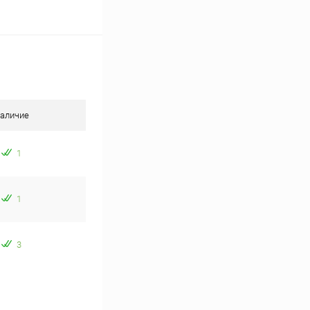
аличие
1
1
3