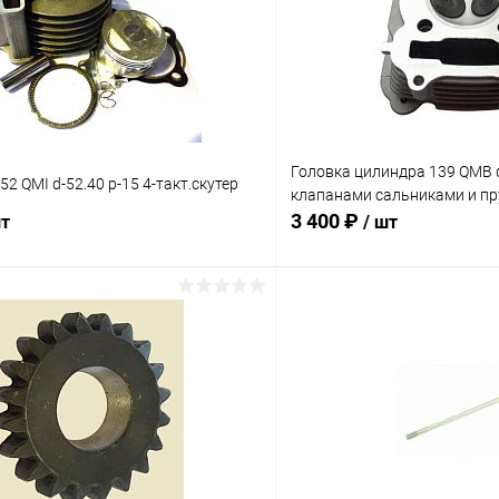
Головка цилиндра 139 QMB d
2 QMI d-52.40 p-15 4-такт.скутер
клапанами сальниками и п
3 400 ₽
шт
/ шт
В корзину
В корз
Сравнение
ое
В наличии
В избранное