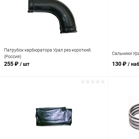
В избранное
В наличии
В избранн
Патрубок карбюратора Урал рез короткий.
Сальники Ур
(Россия)
255 ₽
130 ₽
/ шт
/ на
В корзину
Сравнение
Сравнение
В избранное
В наличии
В избранн