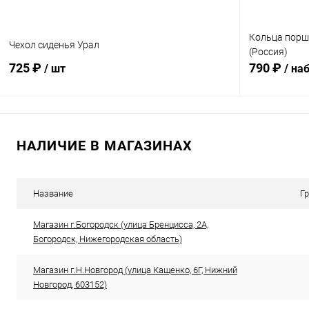
Кольца поршн
Чехол сиденья Урал
(Россия)
725 ₽
790 ₽
/ шт
/ на
В корзину
НАЛИЧИЕ В МАГАЗИНАХ
Сравнение
Сравнение
В избранное
В наличии
В избранн
Название
Г
Магазин г.Богородск (улица Бренцисса, 2А,
Богородск, Нижегородская область)
Магазин г.Н.Новгород (улица Кащенко, 6Г, Нижний
Новгород, 603152)