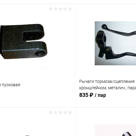
Рычаги тормоза/сцепления 
л пусковая
кронштейном, металич., пар
835 ₽
/ пар
В корзину
В корз
Сравнение