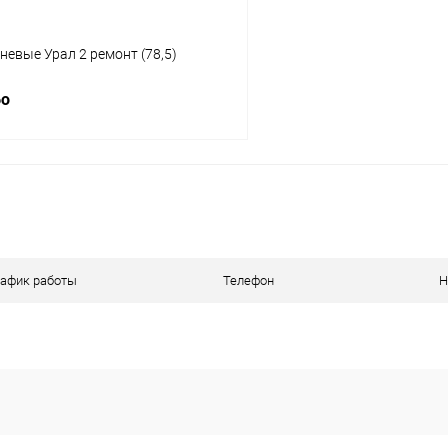
евые Урал 2 ремонт (78,5)
бо
В корзину
ое
В наличии
рафик работы
Телефон
Н