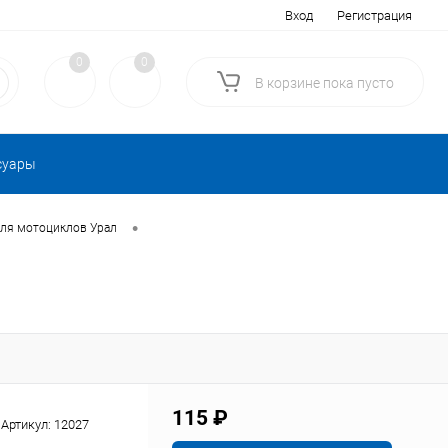
Вход
Регистрация
0
0
В корзине
пока
пусто
суары
•
для мотоциклов Урал
115 ₽
Артикул:
12027