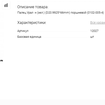
Описание товара:
Палец Урал н (зел.) (D20.9925*66mm) поршневой (0102-005-4)
Характеристики:
Все хара
Артикул
12027
Базовая единица
шт