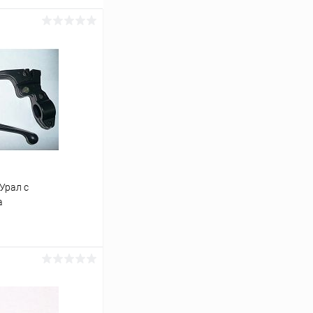
Урал с
а
ину