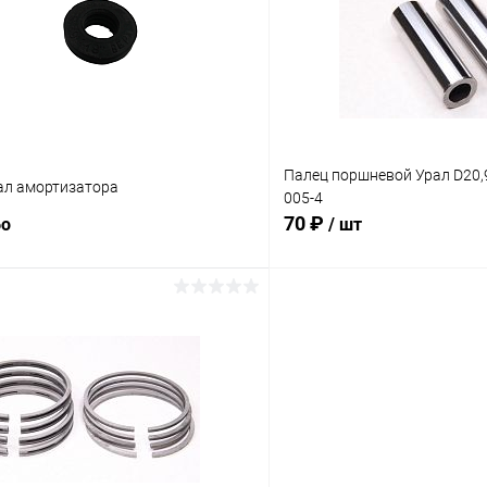
ое
В наличии
В избранное
Палец поршневой Урал D20,
ал амортизатора
005-4
70 ₽
бо
/ шт
В корзину
В корз
Сравнение
ое
В наличии
В избранное