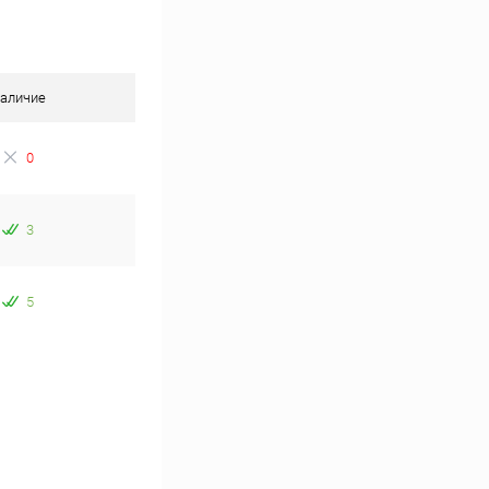
аличие
0
3
5