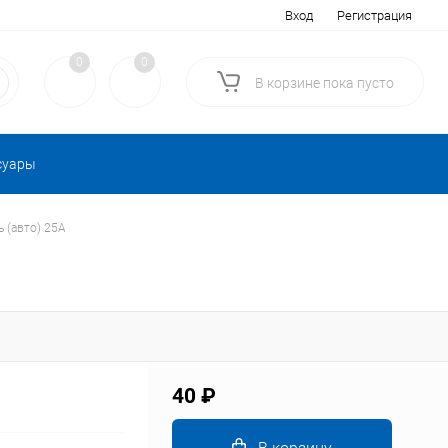
Вход
Регистрация
0
0
В корзине
пока
пусто
суары
 (авто) 25A
40 ₽