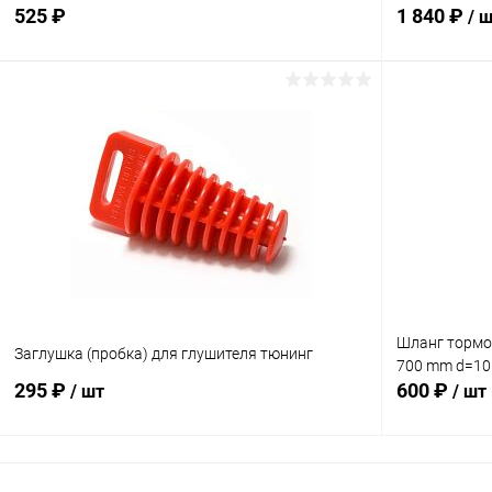
525 ₽
1 840 ₽
/ 
В корзину
Сравнение
Сравнение
В избранное
В наличии
В избранн
Шланг тормо
Заглушка (пробка) для глушителя тюнинг
700 mm d=1
295 ₽
600 ₽
/ шт
/ шт
В корзину