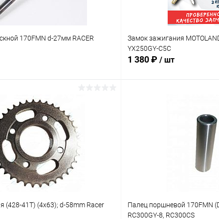
скной 170FMN d-27мм RACER
Замок зажигания MOTOLAND L
YX250GY-C5C
1 380 ₽
/ шт
В корзину
В корз
Сравнение
ое
В наличии
В избранное
я (428-41Т) (4x63); d-58mm Racer
Палец поршневой 170FMN (
RC300GY-8, RC300CS