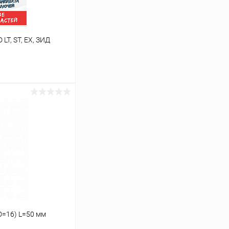
T, ST, EX, ЗИД
ину
В наличии
D=16) L=50 мм