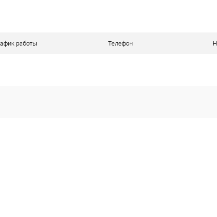
ое
В наличии
рафик работы
Телефон
Н