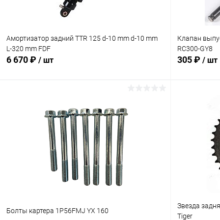
Амортизатор задний TTR 125 d-10 mm d-10 mm
Клапан выпу
L-320 mm FDF
RC300-GY8
6 670 ₽
305 ₽
/ шт
/ шт
В корзину
Сравнение
Сравнение
В избранное
В наличии
В избранн
Звезда задня
Болты картера 1P56FMJ YХ 160
Tiger