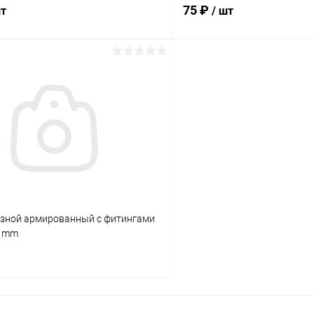
75 ₽
шт
/ шт
В корзину
В корз
Сравнение
ое
В наличии
В избранное
зной армированный с фитингами
0 mm
В корзину