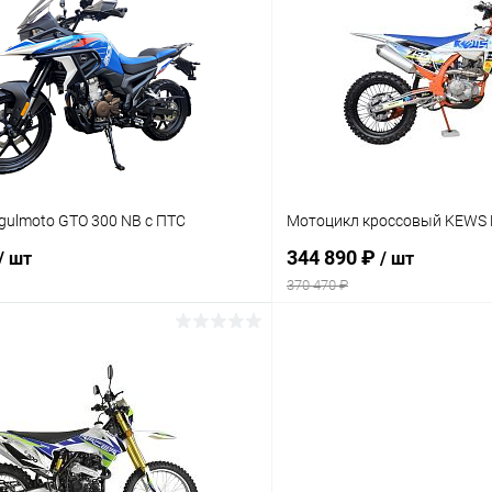
Сравнение
ое
В наличии
В избранное
gulmoto GTO 300 NB с ПТС
Мотоцикл кроссовый KEWS 
344 890 ₽
/ шт
/ шт
370 470 ₽
В корзину
В корз
Сравнение
ое
В наличии
В избранное