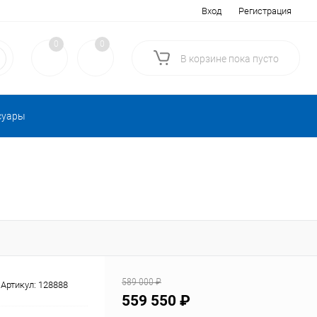
Вход
Регистрация
0
0
В корзине
пока
пусто
суары
589 000 ₽
Артикул:
128888
559 550 ₽