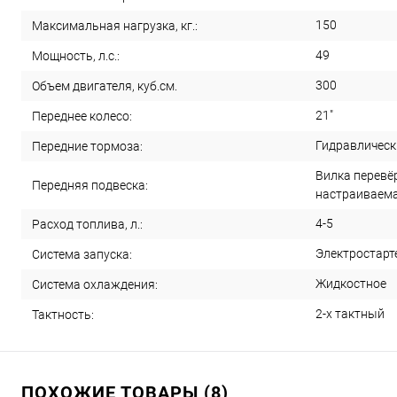
150
Максимальная нагрузка, кг.:
49
Мощность, л.с.:
300
Объем двигателя, куб.см.
21"
Переднее колесо:
Гидравлическ
Передние тормоза:
Вилка перевё
Передняя подвеска:
настраиваем
4-5
Расход топлива, л.:
Электростарт
Система запуска:
Жидкостное
Система охлаждения:
2-х тактный
Тактность:
ПОХОЖИЕ ТОВАРЫ (8)