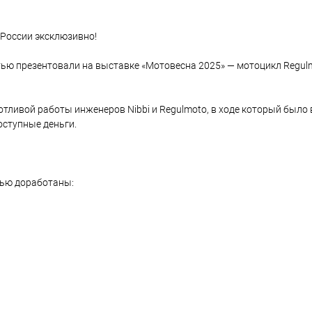
 России эксклюзивно!
ью презентовали на выставке «Мотовесна 2025» — мотоцикл Regulm
отливой работы инженеров Nibbi и Regulmoto, в ходе который было 
оступные деньги.
тью доработаны: