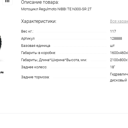
Описание товара:
Мотоцикл Regulmoto NIBBI TE N300-SR 2T
Характеристики:
Все хара
Вес кг.:
117
Артикул
128888
Базовая единица
шт
Габариты в коробке:
1600х460х
Габариты, Длина*Ширина*Высота, мм:
2100x800x
Заднее колесо:
18"
Гидравлич
Задние тормоза:
дисковый