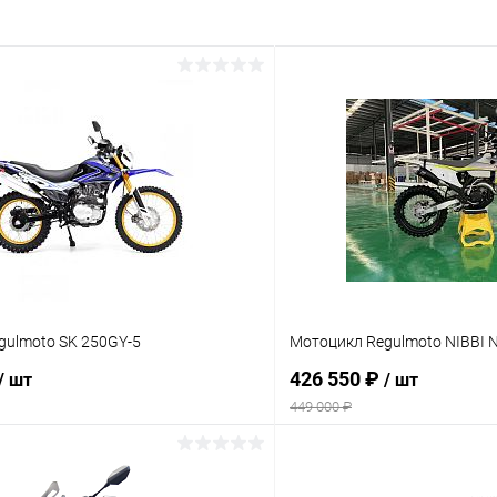
gulmoto SK 250GY-5
Мотоцикл Regulmoto NIBBI 
426 550 ₽
/ шт
/ шт
449 000 ₽
В корзину
В корз