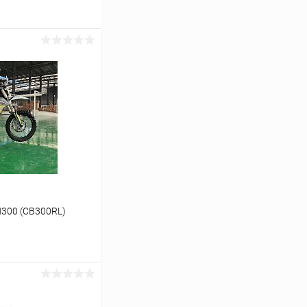
N300 (СB300RL)
ину