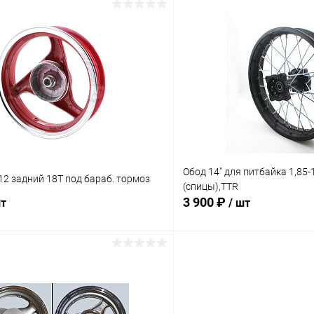
В корзину
В корз
Сравнение
ое
В наличии
В избранное
Обод 14" для питбайка 1,85-
*12 задний 18Т под бараб. тормоз
(спицы),TTR
3 900 ₽
шт
/ шт
В корзину
В корз
Сравнение