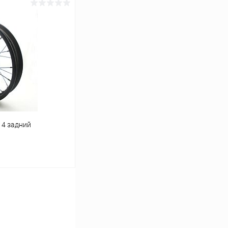
ину
В наличии
14 задний
ину