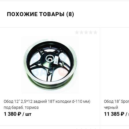
ПОХОЖИЕ ТОВАРЫ (8)
Обод 12" 2,5*12 задний 18Т колодки d-110 мм)
Обод 18" Spor
под бараб. тормоз
черный
1 380 ₽
11 385 ₽
/ шт
/