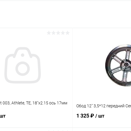
t 003, Athlete, TE, 18"x2.15 ось 17мм
Обод 12" 3,5*12 передний Ce
1 325 ₽
 шт
/ шт