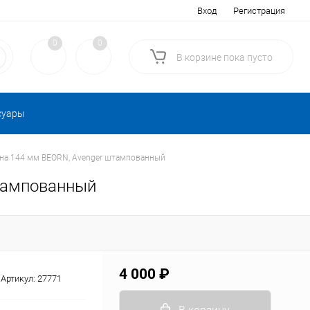
Вход
Регистрация
0
0
В корзине
пока
пусто
суары
рина 144 мм BEORN, Avenger штампованный
штампованный
4 000 ₽
Артикул:
27771