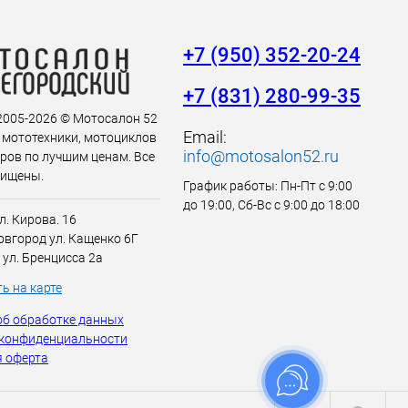
+7 (950) 352-20-24
+7 (831) 280-99-35
 2005-2026 © Мотосалон 52
Email:
 мототехники, мотоциклов
info@motosalon52.ru
аров по лучшим ценам. Все
щищены.
График работы: Пн-Пт с 9:00
до 19:00, Сб-Вс с 9:00 до 18:00
л. Кирова. 16
вгород ул. Кащенко 6Г
 ул. Бренцисса 2а
ь на карте
об обработке данных
 конфиденциальности
 оферта