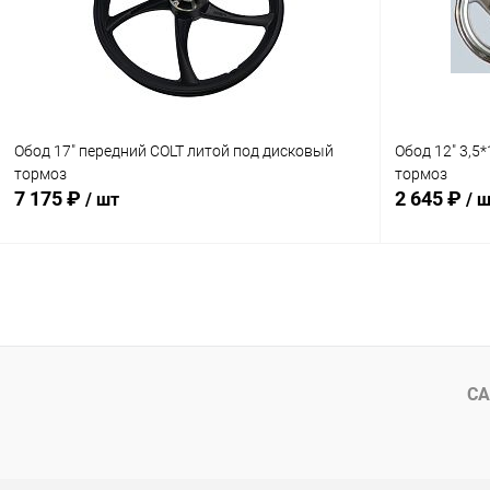
В избранное
В наличии
В избранн
Обод 17" передний COLT литой под дисковый
Обод 12" 3,5
тормоз
тормоз
7 175 ₽
2 645 ₽
/ шт
/ 
В корзину
Сравнение
Сравнение
В избранное
В наличии
В избранн
СА