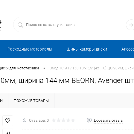
4
5
Расходные материалы
Шины,камеры,диски
Аксес
•
Диски для мототехники
Обод 10" ATV 150 10"х 5,5" (4х110) ЦО 90мм, ши
ЦО 90мм, ширина 144 мм BEORN, Avenger 
КИ
ПОХОЖИЕ ТОВАРЫ
Отзывов: 0
Добавить отзыв