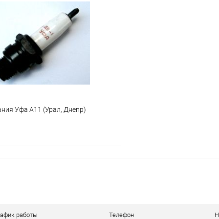
Сравнение
ое
В наличии
В избранное
ния Уфа А11 (Урал, Днепр)
В корзину
ое
В наличии
рафик работы
Телефон
Н