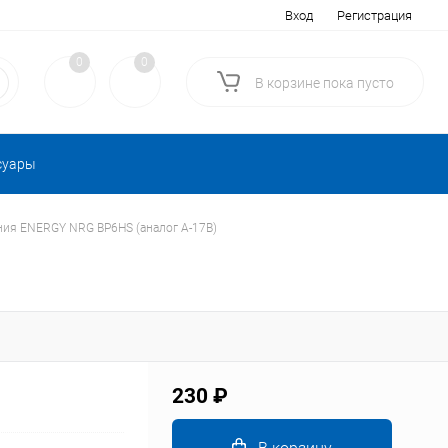
Вход
Регистрация
0
0
В корзине
пока
пусто
суары
ния ENERGY NRG BP6HS (аналог А-17В)
230 ₽