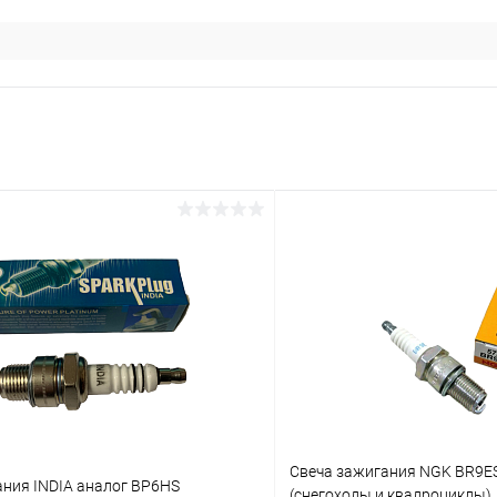
Свеча зажигания NGK BR9ES 
ания INDIA аналог BP6HS
(снегоходы и квадроциклы)