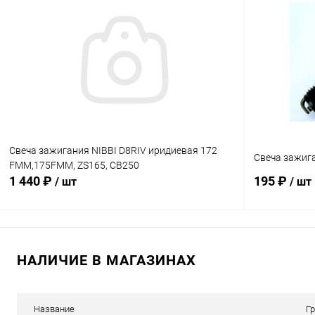
Сравнение
Сравнение
В избранное
В наличии
В избранн
Свеча зажигания NIBBI D8RIV иридиевая 172
Свеча зажига
FMM,175FMM, ZS165, CB250
1 440 ₽
195 ₽
/ шт
/ шт
В корзину
НАЛИЧИЕ В МАГАЗИНАХ
Сравнение
Сравнение
В избранное
В наличии
В избранн
Название
Г