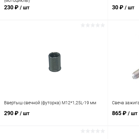
(мотоциклы)
230 ₽
30 ₽
/ шт
/ шт
В корзину
Сравнение
Сравнение
В избранное
В наличии
В избранн
Ввертыш свечной (футорка) М12*1,25L-19 мм
Свеча зажиг
290 ₽
865 ₽
/ шт
/ шт
В корзину