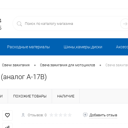
4
5
Расходные материалы
Шины,камеры,диски
Аксес
•
•
Свечи зажигания
Свеча зажигания для мотоциклов
Свеча зажига
(аналог А-17В)
КИ
ПОХОЖИЕ ТОВАРЫ
НАЛИЧИЕ
Отзывов: 0
Добавить отзыв