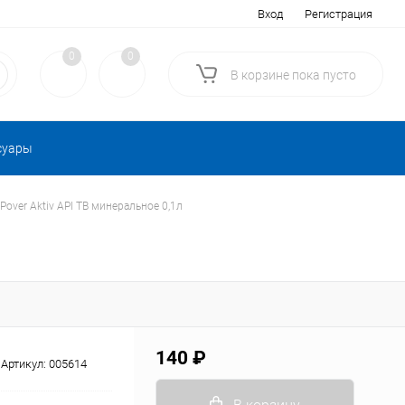
Вход
Регистрация
0
0
В корзине
пока
пусто
суары
 Pover Aktiv АPI TB минеральное 0,1л
140 ₽
Артикул:
005614