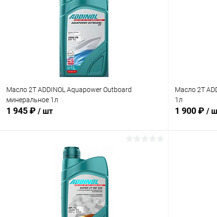
Сравнение
Сравнение
В избранное
В наличии
В избранн
Масло 2Т ADDINOL Aquapower Outboard
Масло 2Т AD
минеральное 1л
1л
1 945 ₽
1 900 ₽
/ шт
/ 
В корзину
Сравнение
Сравнение
В избранное
В наличии
В избранн