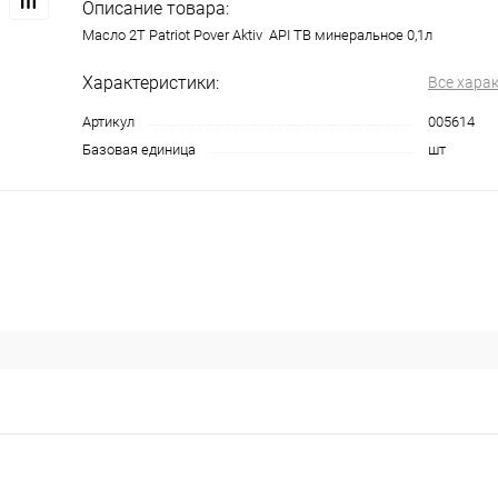
Описание товара:
Масло 2Т Patriot Pover Aktiv АPI TB минеральное 0,1л
Характеристики:
Все хара
Артикул
005614
Базовая единица
шт