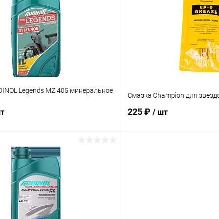
Сравнение
ое
В наличии
В избранное
DINOL Legends MZ 405 минеральное
Смазка Champion для звезд
225 ₽
шт
/ шт
В корзину
В корз
Сравнение
ое
В наличии
В избранное