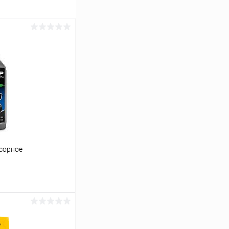
сорное
ину