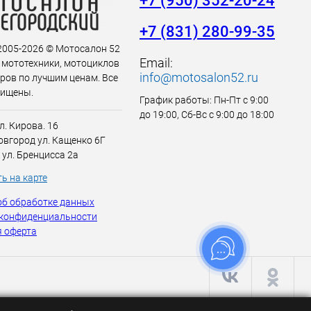
+7 (950) 352-20-24
+7 (831) 280-99-35
 2005-2026 © Мотосалон 52
Email:
 мототехники, мотоциклов
info@motosalon52.ru
аров по лучшим ценам. Все
щищены.
График работы: Пн-Пт с 9:00
до 19:00, Сб-Вс с 9:00 до 18:00
л. Кирова. 16
вгород ул. Кащенко 6Г
 ул. Бренцисса 2а
ь на карте
об обработке данных
 конфиденциальности
 оферта