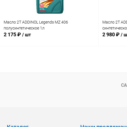
Масло 2Т ADDINOL Legends MZ 406
Масло 2Т AD
полусинтетическое 1л
синтетическо
2 175 ₽
2 980 ₽
/ шт
/ 
В корзину
Сравнение
Сравнение
В избранное
В наличии
В избранн
СА