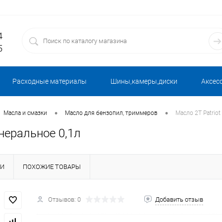
4
5
Расходные материалы
Шины,камеры,диски
Аксес
•
•
Масла и смазки
Масло для бензопил, триммеров
Масло 2Т Patriot
инеральное 0,1л
КИ
ПОХОЖИЕ ТОВАРЫ
Отзывов: 0
Добавить отзыв